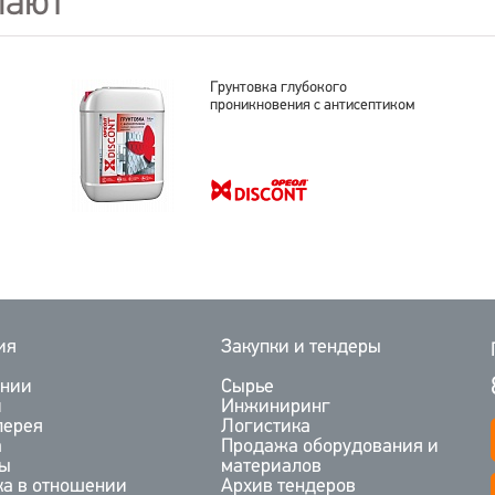
пают
Грунтовка глубокого
проникновения с антисептиком
ия
Закупки и тендеры
ании
Сырье
и
Инжиниринг
лерея
Логистика
а
Продажа оборудования и
ты
материалов
ка в отношении
Архив тендеров