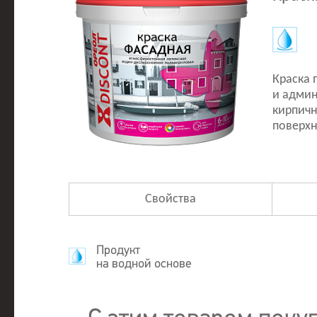
Краска 
и админ
кирпичн
поверхн
Свойства
Продукт
на водной основе