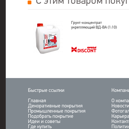
С этим товаром поку
Грунт-концентрат
укрепляющий ВД-ВА (1:10)
Быстрые ссылки
Компан
Главная
О комп
Декоративные покрытия
Новост
Промышленные покрытия
Фотога
Подобрать покрытие
Карьер
Идеи и советы
Контак
Где купить
Полити