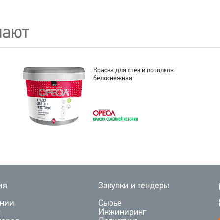
пают
Краска для стен и потолков
белоснежная
ия
Закупки и тендеры
ании
Сырье
и
Инжиниринг