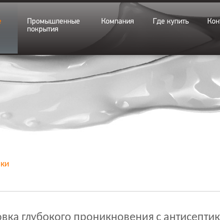
е
Промышленные
Компания
Где купить
Кон
покрытия
вки
овка глубокого проникновения с антисепти