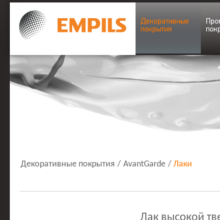
Декоративные
Про
покрытия
пок
Декоративные покрытия
/
AvantGarde
/
Лаки
Лак высокой тв