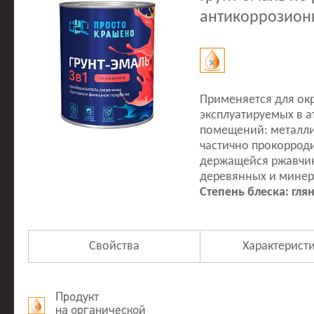
антикоррозион
Применяется для ок
эксплуатируемых в а
помещений: металлич
частично прокоррод
держащейся ржавчин
деревянных и минер
Степень блеска: гля
Свойства
Характерист
Продукт
на органической