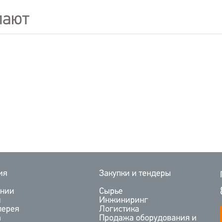
пают
ия
Закупки и тендеры
ании
Сырье
и
Инжиниринг
лерея
Логистика
а
Продажа оборудования и