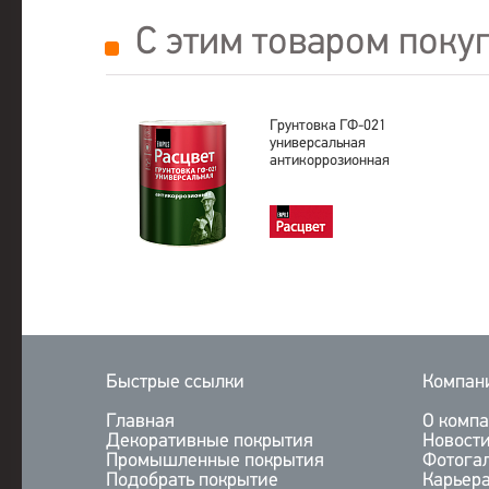
С этим товаром поку
Грунтовка ГФ-021
универсальная
антикоррозионная
Быстрые ссылки
Компан
Главная
О комп
Декоративные покрытия
Новост
Промышленные покрытия
Фотога
Подобрать покрытие
Карьер