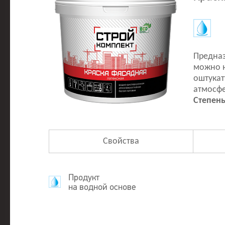
Предназ
можно н
оштукат
атмосф
Степень
Свойства
Продукт
на водной основе