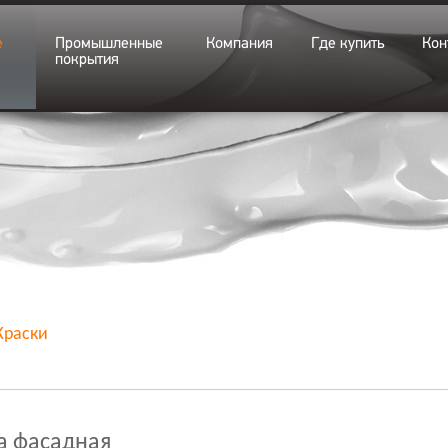
е
Промышленные
Компания
Где купить
Кон
покрытия
Краски
а фасадная