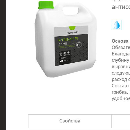
антис
Основа 
Обязате
Благода
глубину
выравни
следующ
расход 
Состав 
грибка.
удобное
Свойства