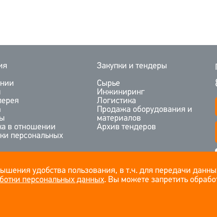
ия
Закупки и тендеры
ании
Сырье
и
Инжиниринг
лерея
Логистика
а
Продажа оборудования и
ты
материалов
ка в отношении
Архив тендеров
тки персональных
вышения удобства пользования, в т.ч. для передачи данны
ботки персональных данных
. Вы можете запретить обработ