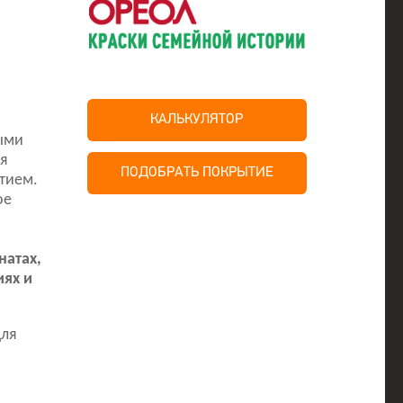
КАЛЬКУЛЯТОР
ыми
я
ПОДОБРАТЬ ПОКРЫТИЕ
тием.
ое
натах,
ях и
для