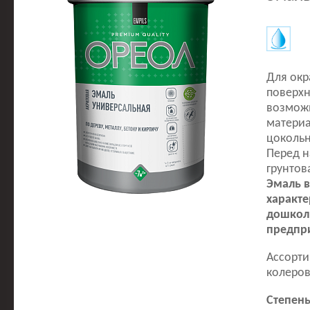
Для окр
поверхн
возможн
материа
цокольн
Перед н
грунтов
Эмаль в
характе
дошкол
предпри
Ассорти
колеров
Степень