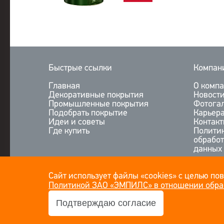
Быстрые ссылки
Компан
Главная
О комп
Декоративные покрытия
Новост
Промышленные покрытия
Фотога
Подобрать покрытие
Карьер
Идеи и советы
Контак
Где купить
Полити
обрабо
данных
Сайт использует файлы «cookies» с целью по
Политикой ЗАО «ЭМПИЛС» в отношении обра
Подтверждаю согласие