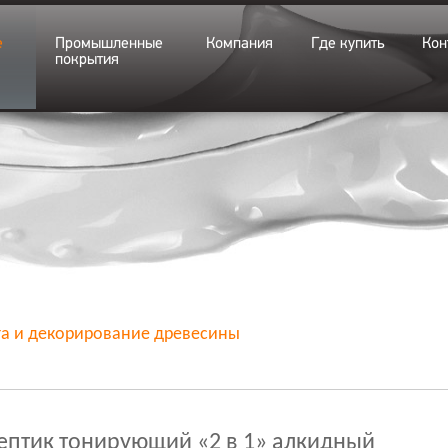
е
Промышленные
Компания
Где купить
Кон
покрытия
а и декорирование древесины
ептик тонирующий «2 в 1» алкидный