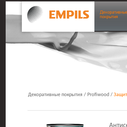
Декоративны
покрытия
Декоративные покрытия
/
Profiwood
/
Защит
Антис