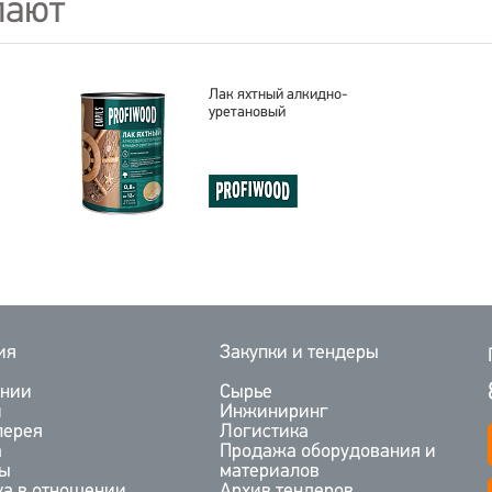
пают
Лак яхтный алкидно-
уретановый
ия
Закупки и тендеры
ании
Сырье
и
Инжиниринг
лерея
Логистика
а
Продажа оборудования и
ты
материалов
ка в отношении
Архив тендеров