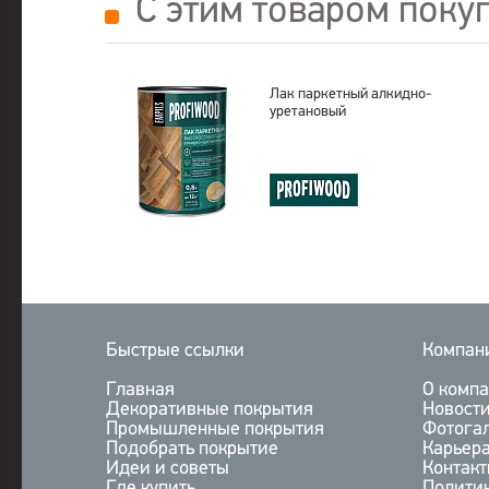
С этим товаром поку
Лак паркетный алкидно-
уретановый
Быстрые ссылки
Компан
Главная
О комп
Декоративные покрытия
Новост
Промышленные покрытия
Фотога
Подобрать покрытие
Карьер
Идеи и советы
Контак
Где купить
Полити