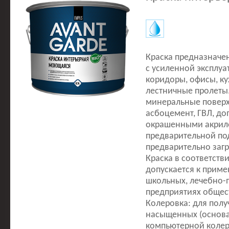
Краска предназначе
с усиленной эксплуа
коридоры, офисы, ку
лестничные пролеты
минеральные поверхн
асбоцемент, ГВЛ, до
окрашенными акрил
предварительной под
предварительно заг
Краска в соответств
допускается к приме
школьных, лечебно-
предприятиях общес
Колеровка: для полу
насыщенных (основа 
компьютерной колеро