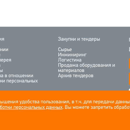
ия
Закупки и тендеры
ании
Сырье
и
Инжиниринг
лерея
Логистика
а
Продажа оборудования и
ты
материалов
ка в отношении
Архив тендеров
тки персональных
вышения удобства пользования, в т.ч. для передачи данны
ботки персональных данных
. Вы можете запретить обработ