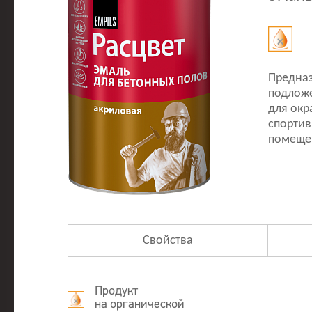
Предназ
подложе
для окр
спортив
помеще
Свойства
Продукт
на органической