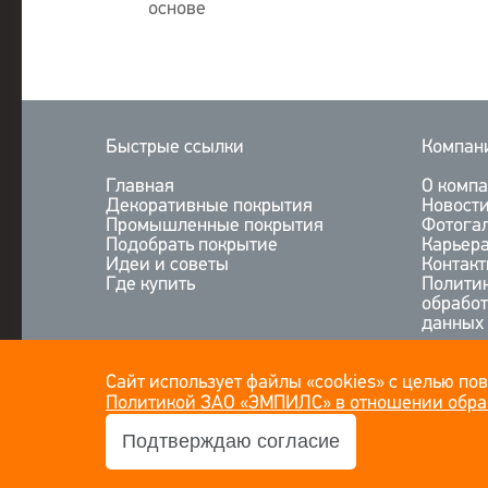
основе
Быстрые ссылки
Компан
Главная
О комп
Декоративные покрытия
Новост
Промышленные покрытия
Фотога
Подобрать покрытие
Карьер
Идеи и советы
Контак
Где купить
Полити
обрабо
данных
Сайт использует файлы «cookies» с целью по
Политикой ЗАО «ЭМПИЛС» в отношении обра
Подтверждаю согласие